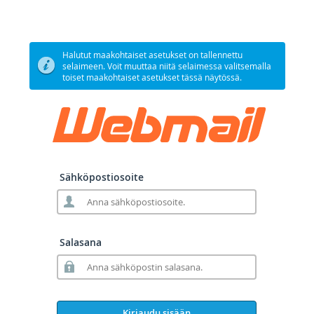
Halutut maakohtaiset asetukset on tallennettu
selaimeen. Voit muuttaa niitä selaimessa valitsemalla
toiset maakohtaiset asetukset tässä näytössä.
Sähköpostiosoite
Salasana
Kirjaudu sisään