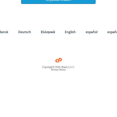
dansk
Deutsch
Ελληνικά
English
español
españo
Copyright© 2026 cPanel, L.L.C.
Privacy Policy